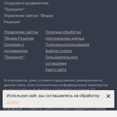
Создание и продвижение:
"Приоритет"
Управление сайтом: "Медиа-
Решения"
Управление сайтом
Политика обработки
"Медиа-Решения
персональных данных
Создание и
Политика использования
продвижение
файлов cookies
"Приоритет"
Пользовательское
соглашение
Карта сайта
Все материалы, цены, условия и предложения, размещенные на
данном сайте, носят исключительно информационный характер и не
являются публичной офертой в соответствии со статьей 437
Гражданского кодекса Российской Федерации. Договор может быть
Используя сайт, вы соглашаетесь на обработку
составлен только после индивидуального согласования всех деталей
cookies
и оформляется в письменном виде. Для получения точной
информации о стоимости, сроках и условиях обращайтесь к нашим
менеджерам по контактным телефонам или через форму обратной